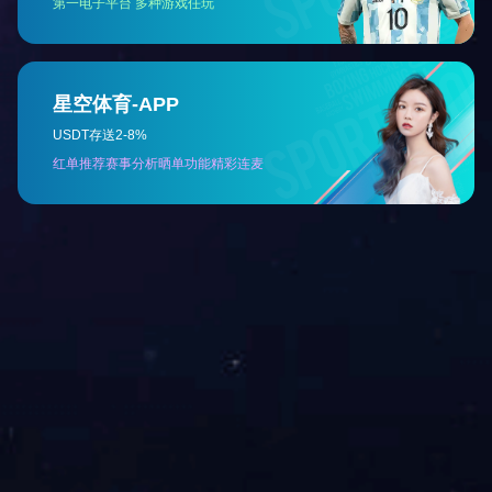
行业动态
|
关于我们
|
开云
|
关
|
导航链
(中
注我
接入口
专注于为各行各业提
供全系统激光加工设
国)Kaiy
们
产
服
备及自动化产线的解
品
务
un·官方
决方案，拥有超
中
范
网站-
15000+㎡大型现代化
心
围
企业
微信
微信
公众
的生产基地
kaiyun.
号
开云(中
武汉总部：湖北
省武汉市东湖高新技
国)Kaiyun
com
术开发区光谷三路
官方网站
777号综合保税区一
24小时服务热
号标准厂房1层
线：400-
关
开云(
027-8558
无锡工厂：江苏
于
国)Kai
省无锡市江阴市临港