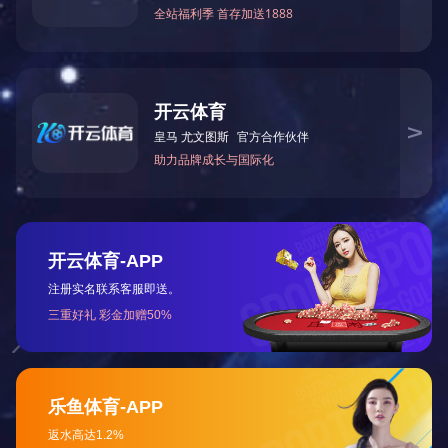
在电子、医疗、包装等行业的标识加工
中，激光打标机因精度高、效率高成为主
流设备，而紫外线激光打标机凭借独特优
势，在热敏、脆硬材料加工中应用范围
广。
行业动态
激光切割铝、铜等
2025-10-20
高反射材料：这些
操作要点与安全注
意事项必看
激光切割高反射材料虽存在特殊风险，但
只要严格遵循操作要点与安全规范，就能
有效规避风险，保障生产安全。随着高反
射材料在新能源、航空航天等领域的应用