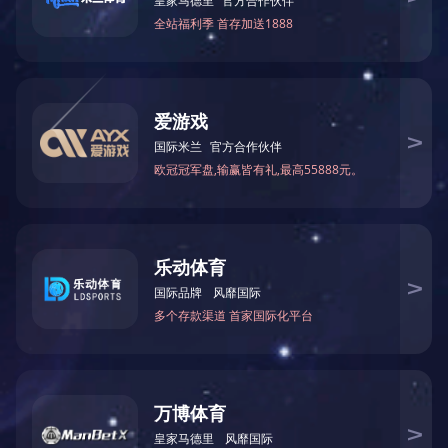
行业动态
三种主流激光打标机
2025-12-25
怎么选？工作原理差
异决定适配场景
随着制造业智能化升级提速，激光打标技
术因标记清晰、持久耐用、效率突出等优
势，大量应用于多个行业。在众多激光打
标设备中，光纤、CO₂、紫外三种类型占
据市场主流。
行业动态
紫外线激光打标机如
2025-11-26
何工作？与光纤、C
O₂机型的关键差异
解析