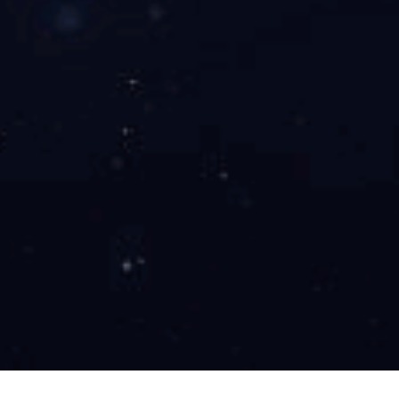
kaiyun.
号
开云(中
武汉总部：湖北
省武汉市东湖高新技
国)Kaiyun
com
术开发区光谷三路
官方网站
777号综合保税区一
24小时服务热
号标准厂房1层
线：400-
关
开云(
027-8558
无锡工厂：江苏
于
国)Kai
省无锡市江阴市临港
我
官方网
销售热线：
科创园23-1
们
kaiyu
1994500558
友情链接
：
7
邮箱：
ch027@xe84
.com
清空
记录
历史
记录
取消