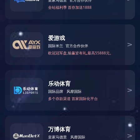
开云(中国)Kaiyun·官方网
洗
站-kaiyun.com 光纤激光
系
打标机
列
激
应用于金属及部分非金属材
光
加
质表面雕刻；
工
非接触性加工，对工作表面
服
不产生腐蚀，无污染；
务
电光转换率高，光束质量
好，无耗材，免维护
国内大品牌激光器，使用寿
命长
CX-Q100分体光纤激光打
标机