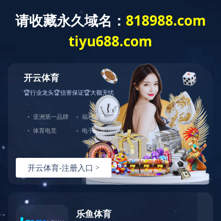
开云(中国)Kaiyun·官方网站
开云(中国)Kaiyun·官方网站
分享到
产品中心
新浪微博
微信
案例展示
激光打标系列
当前位置：
开云(中国)Kaiyun·官方网站
>
产品中心
>
激光加工服务
百度贴吧
激光加工服务
服务支持
激光切割系列
行业解决方案
光纤激光打标机
豆瓣
分类
QQ好友
关于创恒
激光焊接系列
客户案例
紫外线激光打标机
精密激光切割机
汽车行业激光智能解决方案
电机铁芯快速打样利用激光
激
光
切割等先进技术，对硅钢片
开云(中国)Kaiyun·官方网站
激光智能生产线
创客说
走进创恒
CO2激光打标机
大幅激光切割机
开云(中国)Kaiyun·官方网站-kaiyun.com CX-CE-
轨道交通行业激光智能加工解决方案
打
等材料进行高效、精确的加
标
工，适用于原型设计验证。
系
开云(中国)Kaiyun·官方网站-kaiyun.com
激光清洗系列
科技创恒
开云(中国)Kaiyun·官方网站
在线飞行激光打标机
管材激光切割机
开云(中国)Kaiyun·官方网站-kaiyun.com 机械手臂激
新能源电机定子铁芯激光焊接产线
水泵风机行业
列
这种方法非接触式，具备高
激
精度和复杂形状处理能力，
激光加工服务
加入创恒
展会活动
CX-3D系列激光打标机
电机定转子铁芯单工位激光焊接机
新能源电机转子铁芯自动检测压铆产线
开云(中国)Kaiyun·官方网站-kaiyun.com 清洗机
眼镜行业
光