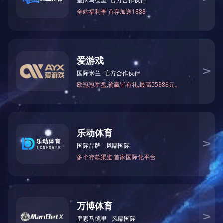
洗
电机定转子铁芯快速打
系
样加工服务
列
激
1套起订，0费用试样，
光
加
无模具化加工，成本立省7
工
0%
服
务
48小时即可交付
精度高度±0.01mm
了解详情请联系400-027-8
558。
|
关于我们
|
开云
|
关
|
导航链
(中
注我
接入口
专注于为各行各业提
供全系统激光加工设