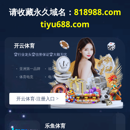
开云(中国)Kaiyun·官方网站
开云(中国)Kaiyun·官方网站
分享到
产品中心
新浪微博
微信
案例展示
激光打标系列
当前位置：
开云(中国)Kaiyun·官方网站
>
产品中心
>
激光打标系列
>
光
百度贴吧
服务支持
激光切割系列
行业解决方案
光纤激光打标机
豆瓣
分类
QQ好友
开云(中国)Kaiyun·官方网
关于创恒
激光焊接系列
客户案例
紫外线激光打标机
精密激光切割机
汽车行业激光智能解决方案
激
站-kaiyun.com 光纤激光
光
打标机
开云(中国)Kaiyun·官方网站
激光智能生产线
创客说
走进创恒
CO2激光打标机
大幅激光切割机
开云(中国)Kaiyun·官方网站-kaiyun.com CX-CE-
轨道交通行业激光智能加工解决方案
打
标
应用于金属及部分非金属材
系
开云(中国)Kaiyun·官方网站-kaiyun.com
激光清洗系列
科技创恒
开云(中国)Kaiyun·官方网站
在线飞行激光打标机
管材激光切割机
开云(中国)Kaiyun·官方网站-kaiyun.com 机械手臂激
新能源电机定子铁芯激光焊接产线
水泵风机行业
列
质表面雕刻；
激
非接触性加工，对工作表面
激光加工服务
加入创恒
展会活动
CX-3D系列激光打标机
电机定转子铁芯单工位激光焊接机
新能源电机转子铁芯自动检测压铆产线
开云(中国)Kaiyun·官方网站-kaiyun.com 清洗机
眼镜行业
光