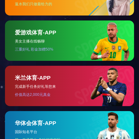
大，易于编辑。
· 标准化，免维护，工作成
本低。
|
关于我们
|
开云
|
关
|
导航链
(中
注我
接入口
专注于为各行各业提
供全系统激光加工设
国)Kaiy
们
产
服
备及自动化产线的解
品
务
un·官方
决方案，拥有超
中
范
网站-
15000+㎡大型现代化
心
围
企业
微信
微信
公众
的生产基地
kaiyun.
号
开云(中
武汉总部：湖北
省武汉市东湖高新技
国)Kaiyun
com
术开发区光谷三路
官方网站