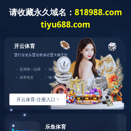
开云(中国)Kaiyun·官方网站
开云(中国)Kaiyun·官方网站
分享到
产品中心
新浪微博
微信
案例展示
激光打标系列
当前位置：
开云(中国)Kaiyun·官方网站
>
产品中心
>
激光智能生产线
百度贴吧
激光智能生产线
服务支持
激光切割系列
行业解决方案
光纤激光打标机
豆瓣
分类
QQ好友
关于创恒
激光焊接系列
客户案例
紫外线激光打标机
精密激光切割机
汽车行业激光智能解决方案
开云(中国)Kaiyun·官方网
激
光
站-kaiyun.com 的“激光智
开云(中国)Kaiyun·官方网站
激光智能生产线
创客说
走进创恒
CO2激光打标机
大幅激光切割机
开云(中国)Kaiyun·官方网站-kaiyun.com CX-CE-
轨道交通行业激光智能加工解决方案
打
能生产线”旨在为各行业提
标
供、高效灵活精细的激光加
系
开云(中国)Kaiyun·官方网站-kaiyun.com
激光清洗系列
科技创恒
开云(中国)Kaiyun·官方网站
在线飞行激光打标机
管材激光切割机
开云(中国)Kaiyun·官方网站-kaiyun.com 机械手臂激
新能源电机定子铁芯激光焊接产线
水泵风机行业
列
工解决方案。通过先进的激
激
光技术与自动化控制系统的
激光加工服务
加入创恒
展会活动
CX-3D系列激光打标机
电机定转子铁芯单工位激光焊接机
新能源电机转子铁芯自动检测压铆产线
开云(中国)Kaiyun·官方网站-kaiyun.com 清洗机
眼镜行业
光