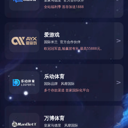
洗
发展与升级。
系
列
激
光
新能源电机定子铁芯激
加
光焊接产线
工
服
务
电机铁芯一站式焊接加工；
光纤激光器焊接，焊接速度
为氩弧焊6倍以上；
可根据产品差异性定制焊接
工装，快速对接；
焊缝宽度可达到1-3MM,深
度0.5-1.5MM,既能保证抗拉
强度，也能更大程度保证铁
芯的性能。