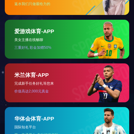
了解详情请联系400-027-8
558。
|
关于我们
|
开云
|
关
|
导航链
(中
注我
接入口
专注于为各行各业提
供全系统激光加工设
国)Kaiy
们
产
服
备及自动化产线的解
品
务
un·官方
决方案，拥有超
中
范
网站-
15000+㎡大型现代化
心
围
企业
微信
微信
公众
的生产基地
kaiyun.
号
开云(中
武汉总部：湖北
省武汉市东湖高新技
国)Kaiyun
com
术开发区光谷三路
官方网站
777号综合保税区一
24小时服务热
号标准厂房1层
线：400-
关
开云(
027-8558