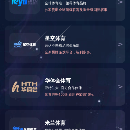
家电行业激光焊
激光打标助力小
激光切割在家电
行业动态
EM-Smart 系列
开云(中国)Kaiyun·官方网站-kaiyun.com 双头双工
电机定转子铁芯快速打样加工服务
水暖洁具行业
接新趋势
家电精致化特色
行业的应用
化
2025-01-20
2025-01-21
新能源电机定转子铁芯激光焊接机
厨具五金行业
2025-01-21
随着家电市场的不
激光切割机在电器
开云(中国)Kaiyun·官方网站-kaiyun.com 阀芯焊接工
包装赋码及标机
断扩大，家电行业
行业主要用于外观
激光打标机对材料
正在发生深刻的变
钣金部分以及成套
的适用性广，在五
化。 从传统的离
电器元件安装中对
金模具、机械配
新能源汽车零配件激光焊接机
礼品定制
线零售到电子商务
薄钢板零件进行切
件、精细零件、3
之战，从简单的追
割加工。现如今，
C电子、玩具包装
家电行业
求数量增长到追求
很多电器厂采用这
等很多行业都有着
质...
项...
不小的应用，获得
模具制造行业中激光加工设备解决方案
了很...
家电行业
家电行业
低压电气行业
家电行业