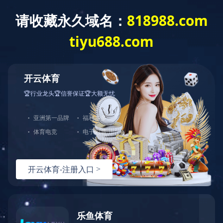
开云(中国)Kaiyun·官方网站
开云(中国)Kaiyun·官方网站
分享到
产品中心
新浪微博
微信
案例展示
激光打标系列
当前位置：
开云(中国)Kaiyun·官方网站
>
案例展示
>
行业
清
百度贴吧
空
服务支持
激光切割系列
行业解决方案
光纤激光打标机
豆瓣
记
案例展示
录
QQ好友
取消
历
Products center
关于创恒
激光焊接系列
客户案例
紫外线激光打标机
精密激光切割机
汽车行业激光智能解决方案
史
行业解决方案
清
记
客户案例
空
开云(中国)Kaiyun·官方网站
激光智能生产线
创客说
走进创恒
CO2激光打标机
大幅激光切割机
开云(中国)Kaiyun·官方网站-kaiyun.com CX-CE-
轨道交通行业激光智能加工解决方案
录
创客说
记
录
开云(中国)Kaiyun·官方网站-kaiyun.com
激光清洗系列
科技创恒
开云(中国)Kaiyun·官方网站
在线飞行激光打标机
管材激光切割机
开云(中国)Kaiyun·官方网站-kaiyun.com 机械手臂激
新能源电机定子铁芯激光焊接产线
水泵风机行业
历
史
记
激光加工服务
加入创恒
展会活动
CX-3D系列激光打标机
电机定转子铁芯单工位激光焊接机
新能源电机转子铁芯自动检测压铆产线
开云(中国)Kaiyun·官方网站-kaiyun.com 清洗机
眼镜行业
录