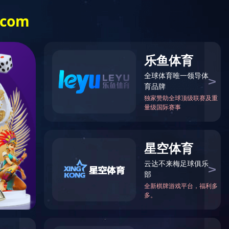
400-027-8558
电话:
恒
开云(中国)Kaiyun·官方网站
开云(中国)Kaiyun·官方网