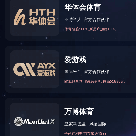
产品中心
激光打标系列
激光切割系列
激光焊接系列
激光智能生产线
激光清洗系列
激光加工服务