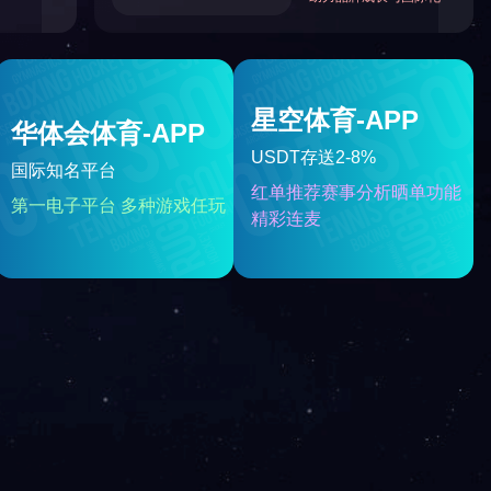
我们
|
导航链接入口
产品中心
服务范围
开云(中
国)Kaiyun·官方
案例展示
网站
微信公众号
开云(中
国)Kaiyun·官方
关于我们
网站-
kaiyun.com