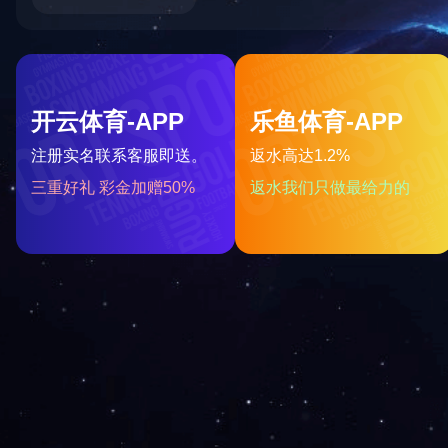
|
关于我们
专注于为各行各业提供全系统激光加工设备及自动化产线的解决方
案，拥有超15000+㎡大型现代化的生产基地
武汉总部：湖北省武汉市东湖高新技术开发区光谷三路777号
综合保税区一号标准厂房1层
无锡工厂：江苏省无锡市江阴市临港科创园23-1
友情链接
：
历史记录