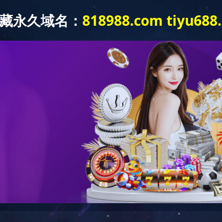
网站
产品中心
案例展示
服务支持
关于创
线飞行激光打标机