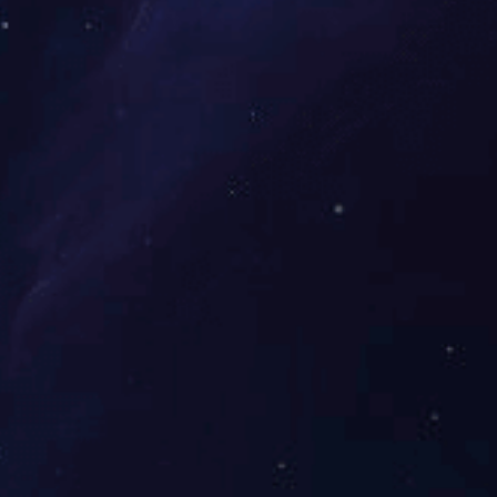
电机定转子铁芯单工位激光焊接机
电机定转子铁芯单工位激光焊接机是开云(中国
来始终专注于为各行各业提供全系统
合作，不断推出新产品，了解详情请联系40
多工位铁芯激光焊接单元
适用于材料厚度为0.22-0.5mm之间硅
产品最大外径为150—300mm，产品
四工位设计，分工位完成上料、预压
双焊接头同时焊接，有效提升焊接效