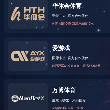
激光焊接
产品中心
激光焊接的主
激光打标系列
量处理等。由
动化生产，提高生
激光切割系列
在激光焊接领域
激光焊接系列
激光智能生产线
激光清洗系列
激光加工服务