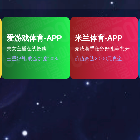
多轴联动激光焊接机_激光焊接机
1、非接触式焊接，多角度全自动化焊
2、进行局部快速加热，热区影响小，
3、激光半导体作为焊接热源，焊接质
4、进行连续工作时无需更换加热器，
5、进行批量产品的焊接工作；
6、智能控制系统，焊接工作智能化，
了解详情请联系400-027-8558。
开云(中国)Kaiyun·官方网站-kaiy
1. 焊接大型金属广告字选用手持式焊
2.焊接小型金属广告字固定式焊接头