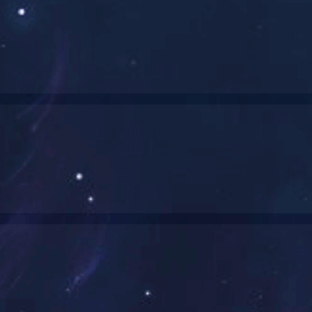
系列
要优点包括热影响区小、焊接变形少、焊缝美观且牢固、无需后
于其非接触式加工方式，激光焊接能够适应复杂形状工件的焊接
产效率的同时保证了产品质量。开云(中国)Kaiyun·官方网站-kai
拥有27年的焊接经验和工艺积累。
眼镜行业专用激光焊接机
眼镜行业专用激光焊接机：是结合高
造和修复设计，尤其适用于不锈钢、