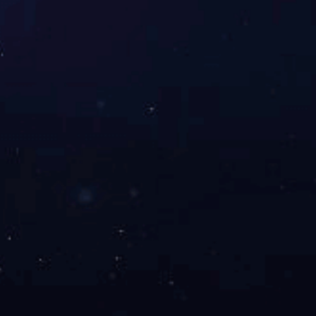
了解详情请联系400-027-8558。
|
开云(中国)Kaiyun·官方
|
关注
网站-kaiyun.com
24小时服务热线：400-027-8558
销售热线：19945005587
企业微信
邮箱：ch027@xe84.com
清空记录