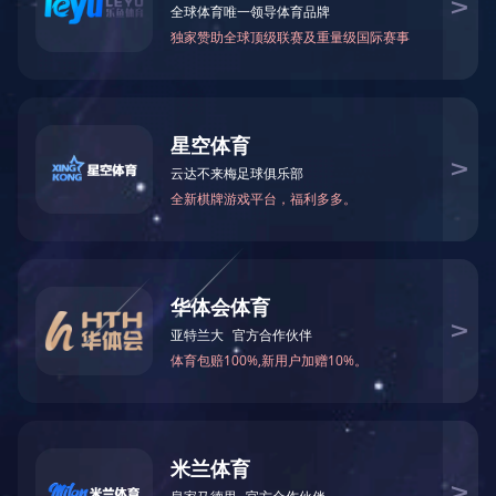
于为各行各业提供全系统激
切
行业动态
EM-Smart 系列
开云(中国)Kaiyun·官方网站-kaiyun.com 双头双工
电机定转子铁芯快速打样加工服务
水暖洁具行业
割
光加工设备及自动化产线的
系
解决方案。与国内多家科研
列
新能源电机定转子铁芯激光焊接机
厨具五金行业
激
院所合作，不断推出新产
光
品，了解详情请联系400-0
开云(中国)Kaiyun·官方网站-kaiyun.com 阀芯焊接工
包装赋码及标机
焊
27-8558。
接
新能源汽车零配件激光焊接机
礼品定制
系
列
激
家电行业
光
智
模具制造行业中激光加工设备解决方案
能
生
低压电气行业
产
线
激
光
清