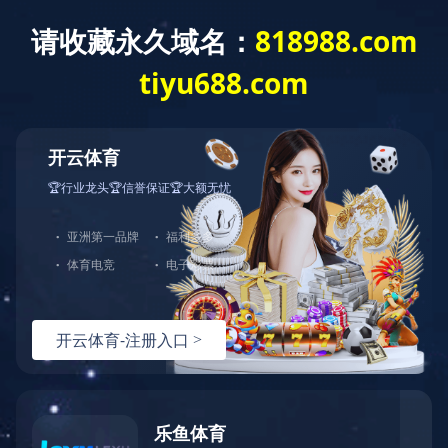
开云(中国)Kaiyun·官方网站
开云(中国)Kaiyun·官方网站
分享到
产品中心
新浪微博
微信
案例展示
激光打标系列
当前位置：
开云(中国)Kaiyun·官方网站
>
产品中心
>
激光焊接系列
>
电
百度贴吧
服务支持
激光切割系列
行业解决方案
光纤激光打标机
豆瓣
分类
QQ好友
电机定转子铁芯单工位
关于创恒
激光焊接系列
客户案例
紫外线激光打标机
精密激光切割机
汽车行业激光智能解决方案
激
激光焊接机
光
开云(中国)Kaiyun·官方网站
激光智能生产线
创客说
走进创恒
CO2激光打标机
大幅激光切割机
开云(中国)Kaiyun·官方网站-kaiyun.com CX-CE-
轨道交通行业激光智能加工解决方案
打
电机定转子铁芯单工位激光
标
焊接机是开云(中国)Kaiyun·
系
开云(中国)Kaiyun·官方网站-kaiyun.com
激光清洗系列
科技创恒
开云(中国)Kaiyun·官方网站
在线飞行激光打标机
管材激光切割机
开云(中国)Kaiyun·官方网站-kaiyun.com 机械手臂激
新能源电机定子铁芯激光焊接产线
水泵风机行业
列
官方网站-kaiyun.com 主营
激
激光加工服务
加入创恒
展会活动
CX-3D系列激光打标机
电机定转子铁芯单工位激光焊接机
新能源电机转子铁芯自动检测压铆产线
开云(中国)Kaiyun·官方网站-kaiyun.com 清洗机
眼镜行业
产品之一，多年来始终专注
光