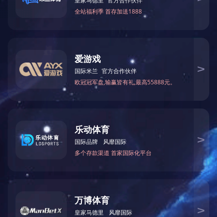
洗
系
列
激
光
加
工
服
务
|
关于我们
|
开云
|
关
|
导航链
(中
注我
接入口
专注于为各行各业提
供全系统激光加工设
国)Kaiy
们
产
服
备及自动化产线的解
品
务
un·官方
决方案，拥有超
中
范
网站-
15000+㎡大型现代化
心
围
企业
微信
微信
公众
的生产基地
kaiyun.