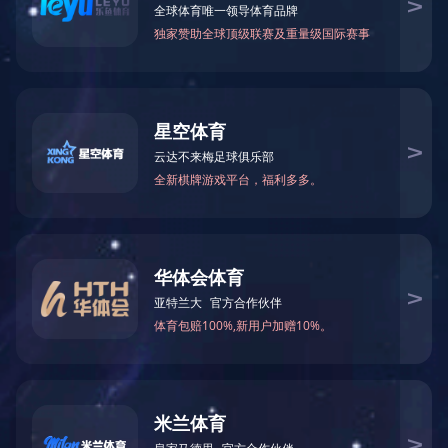
行业动态
EM-Smart 系列
开云(中国)Kaiyun·官方网站-kaiyun.com 双头双工
电机定转子铁芯快速打样加工服务
水暖洁具行业
新能源电机定转子铁芯激光焊接机
厨具五金行业
开云(中国)Kaiyun·官方网站-kaiyun.com 阀芯焊接工
包装赋码及标机
激光打标助力小家电精致化特色化
新能源汽车零配件激光焊接机
礼品定制
激光打标机对材料的适用性广，在五金模具、机械配件、精细零
家电行业
件、3C电子、玩具包装等很多行业都有着不小的应用，获得了很多
好评，其凭借着超精细打标的特点逐渐替代丝印和油墨喷码，在小
模具制造行业中激光加工设备解决方案
家电生产加工行业渐渐发展起来。
低压电气行业
2025-01-21 10:20:40
参数
日期：