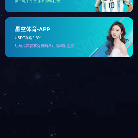
网站-
15000+㎡大型现代化
心
围
企业
微信
微信
公众
的生产基地
kaiyun.
号
开云(中
武汉总部：湖北
省武汉市东湖高新技
国)Kaiyun
com
术开发区光谷三路
官方网站
777号综合保税区一
24小时服务热
号标准厂房1层
线：400-
关
开云(
027-8558
无锡工厂：江苏
于
国)Kai
省无锡市江阴市临港
我
官方网
销售热线：
科创园23-1
们
kaiyu
1994500558
友情链接
：
7
邮箱：
ch027@xe84
.com
清空
记录
历史