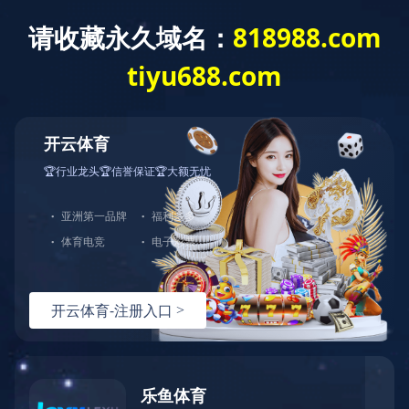
开云(中国)Kaiyun·官方网站
开云(中国)Kaiyun·官方网站
当前位置：
开云(中国)Kaiyun·官方网站
>
案例展示
>
行业
分享到
清
产品中心
空
新浪微博
记
录
微信
案例展示
激光打标系列
取消
历
百度贴吧
史
清
服务支持
激光切割系列
行业解决方案
光纤激光打标机
记
豆瓣
空
录
QQ好友
记
关于创恒
激光焊接系列
客户案例
紫外线激光打标机
精密激光切割机
汽车行业激光智能解决方案
录
历
史
开云(中国)Kaiyun·官方网站
激光智能生产线
创客说
走进创恒
CO2激光打标机
大幅激光切割机
开云(中国)Kaiyun·官方网站-kaiyun.com CX-CE-
轨道交通行业激光智能加工解决方案
记
录
开云(中国)Kaiyun·官方网站-kaiyun.com
激光清洗系列
科技创恒
开云(中国)Kaiyun·官方网站
在线飞行激光打标机
管材激光切割机
开云(中国)Kaiyun·官方网站-kaiyun.com 机械手臂激
新能源电机定子铁芯激光焊接产线
水泵风机行业
激光加工服务
加入创恒
展会活动
CX-3D系列激光打标机
电机定转子铁芯单工位激光焊接机
新能源电机转子铁芯自动检测压铆产线
开云(中国)Kaiyun·官方网站-kaiyun.com 清洗机
眼镜行业