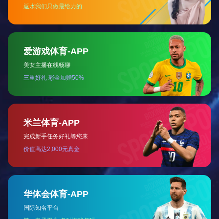
落幕！与奋斗者共
享未来！
近日，无锡创拓以一场庄重而温暖的仪
式，为首批股权激励对象颁发“合伙人”勋
章，标志着公司“共创共享”文化迈入全新
阶段！这场仪式不仅是对奋斗者的致敬，
更是向外界传递企业“与员工共成长，与
伙伴共发展”的坚定信念。无锡创拓激光
始终秉持“共创共享”的开云(中国)Kaiyun·
官方网站，坚信每一位员工的努力都应被
看见、被尊重、被激励。本次股权激励签
约仪式的举行，正是对这一理念的生动诠
释。通过股权激励...
开云(中国)Kaiyun·官方网站
喜报 | 开云(中国)Kai
2025-03-28
yun·官方网站-kaiyu