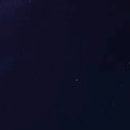
司荣耀登榜2024年
湖北省科创“新物
种”瞪羚企业
近日，2024年湖北省科创“新物种”企业
榜单正式发布，武汉开云(中国)Kaiyun·
官方网站-kaiyun.com 智能装备有限公
司凭借创新能力、高速成长态势及行业优
势，成功入选“瞪羚企业”行列。这一荣誉
不仅是对公司技术实力与发展潜力的高度
认可，更彰显了企业在激光智能装备领域
的先头地位。
开云(中国)Kaiyun·官方网站
|
关于我们
|
开云
|
关
|
导航链
(中
注我
接入口
专注于为各行各业提