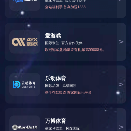
光获批组建江阴市
级工程技术研究中
心！
近日，江阴市科技局正式公布2025年第
二批江阴市工程技术研究中心建设项目名
单。开云(中国)Kaiyun·官方网站-kaiyun.
com 旗下核心子公司——无锡创拓激光
智能装备有限公司申报的“江阴市（创
拓）新能源汽车电驱数字化产线工程技术
研究中心”成功获批立项！这标志着公司
在新能源汽车核心部件高端智能装备领域
的创新实力与技术积淀，再次获得政府权
威认可！
开云(中国)Kaiyun·官方网站
喜讯！开云(中国)Ka
2025-05-12
iyun·官方网站-kaiyu