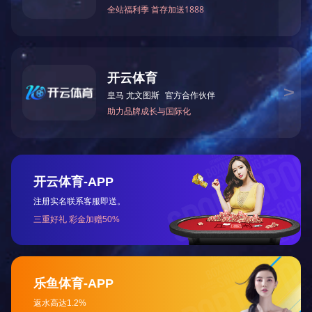
三、产品特点
相关推荐