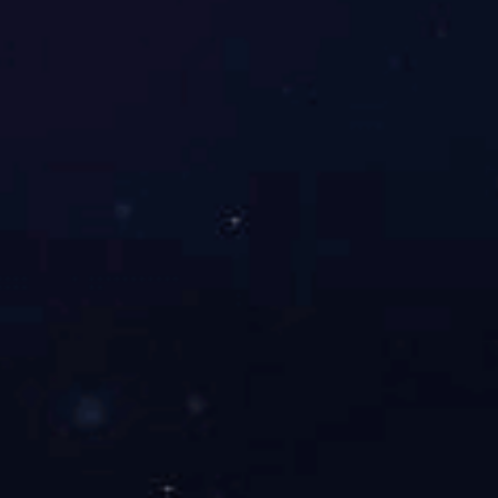
作站
标机
|
关于我们
|
开云
|
关
|
导航链
(中
注我
接入口
专注于为各行各业提
供全系统激光加工设
国)Kaiy
们
产
服
备及自动化产线的解
品
务
un·官方
决方案，拥有超
中
范
网站-
15000+㎡大型现代化
心
围
企业
微信
微信
公众
的生产基地
kaiyun.
号
开云(中
武汉总部：湖北
省武汉市东湖高新技
国)Kaiyun
com
术开发区光谷三路
官方网站
777号综合保税区一
24小时服务热
号标准厂房1层
线：400-
关
开云(
027-8558
无锡工厂：江苏
于
国)Kai
省无锡市江阴市临港
我
官方网