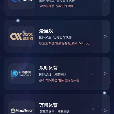
二、产品介绍
【各形状雕刻】三轴控制可实现自动控制调焦，在各种阶梯、凹凸
面可实现无差别打标。
【加工范围更广】在标准打标范围的前提下，Z轴可实现40mm的
可变焦打标，范围更大。
【打标精度更高】三轴打标可任意改变激光打标的焦点，消除传统
F镜头特性导致的区域变形、失真、光斑偏差。