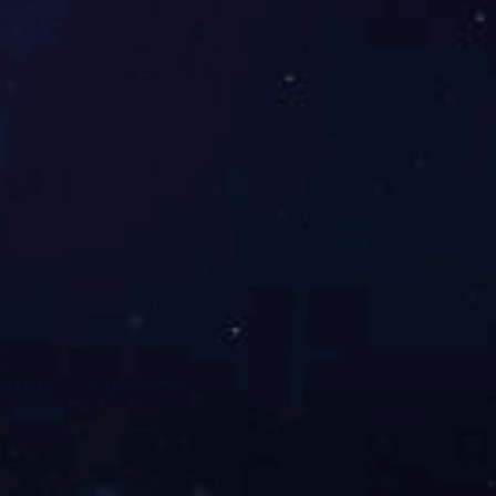
kaiyun.com
kaiyun.com
阀芯焊接工
光纤激光打
作站
标机
|
关于我们
|
开云
|
关
|
导航链
(中
注我
接入口
专注于为各行各业提
供全系统激光加工设
国)Kaiy
们
产
服
备及自动化产线的解
品
务
un·官方
决方案，拥有超
中
范
网站-
15000+㎡大型现代化
心
围
企业
微信
微信
公众
的生产基地
kaiyun.
号
开云(中
武汉总部：湖北
省武汉市东湖高新技
国)Kaiyun
com
术开发区光谷三路
官方网站
777号综合保税区一
24小时服务热
号标准厂房1层
线：400-
关
开云(