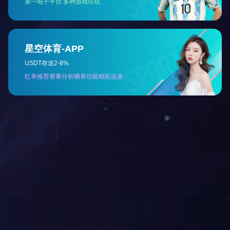
相关推荐
Related to recommend
开云(中
新能源汽车
开云(中
飞行激光打
国)Kaiyun·
零配件激光
国)Kaiyun·
标机
官方网站-
焊接机
官方网站-