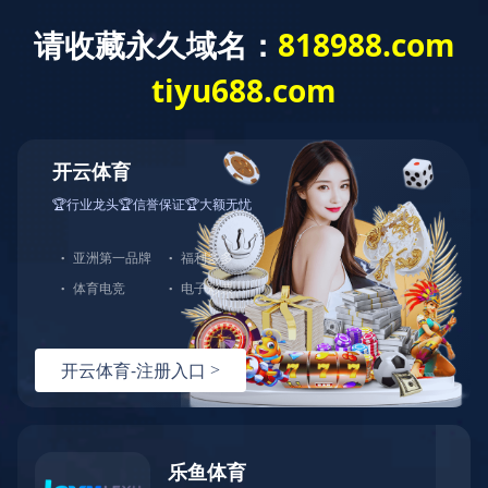
开云(中国)Kaiyun·官方网站
开云(中国)Kaiyun·官方网站
当前位置：
开云(中国)Kaiyun·官方网站
>
产品中心
>
激光打标系列
>
C
分享到
产品中心
新浪微博
微信
案例展示
激光打标系列
百度贴吧
服务支持
激光切割系列
行业解决方案
光纤激光打标机
豆瓣
QQ好友
关于创恒
激光焊接系列
客户案例
紫外线激光打标机
精密激光切割机
汽车行业激光智能解决方案
开云(中国)Kaiyun·官方网站
激光智能生产线
创客说
走进创恒
CO2激光打标机
大幅激光切割机
开云(中国)Kaiyun·官方网站-kaiyun.com CX-CE-
轨道交通行业激光智能加工解决方案
开云(中国)Kaiyun·官方网站-kaiyun.com
激光清洗系列
科技创恒
开云(中国)Kaiyun·官方网站
在线飞行激光打标机
管材激光切割机
开云(中国)Kaiyun·官方网站-kaiyun.com 机械手臂激
新能源电机定子铁芯激光焊接产线
水泵风机行业
激光加工服务
加入创恒
展会活动
CX-3D系列激光打标机
电机定转子铁芯单工位激光焊接机
新能源电机转子铁芯自动检测压铆产线
开云(中国)Kaiyun·官方网站-kaiyun.com 清洗机
眼镜行业